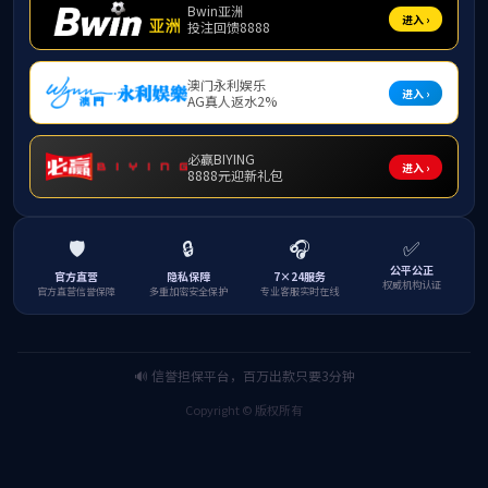
当前位置
首页
> >
学科建设
>
学术交流
发布时间
2025/03/28
联系 Contact
suncitygroup太阳集团(15vip-MACAU)官网-欢迎光临 版权所有
湘ICP备13008289号
湘教QS3-201209-001326
http:
地址：长沙市中意一路160号
邮政编码：410004 Email: hnndedu@tom.com