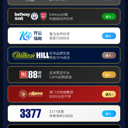
27日，suncitygroup太阳集团组织召开硕建点专题工作会。学校
suncitygroup太阳集团院长李伟，suncitygroup太阳集团副院长
等参加会议，会议由沈名杰副院长主持。
会议对
“设计”专业硕建点横向项目经费到账、高水平科研
骨干教师队伍建设等关键指标进行探讨，同时深入梳理“设计”
（行业）需求以及在人才培养、科学研究、社会服务等方面的特
效。文宁处长对照关键指标，详细介绍了学校
科研与学科建设处
地申报、横向项目经费到账、著作出版、高级别论文发表、科研
署。
通过本次会议，不仅对当前
“设计”专业硕士点建设重点、
工作的开展理顺了思路，确保“设计”专业硕建点
各项任务稳步推
（图：
贺琼萱
责任审核人：李伟 昌晓英）